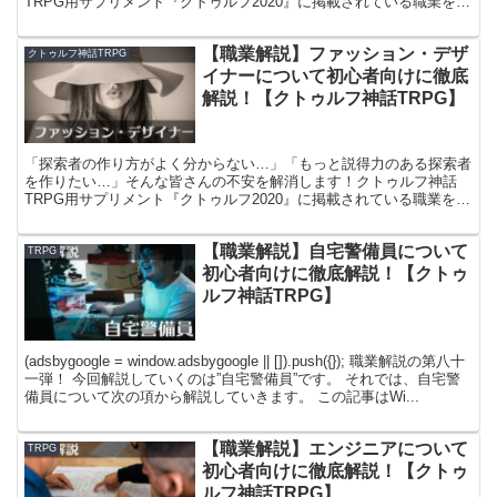
TRPG用サプリメント『クトゥルフ2020』に掲載されている職業を徹
底解説し、探索者作成時の様々な設定を丁寧に練り、セッション中に
説得力のあるロールプレイができるよう情報をまとめています！
【職業解説】ファッション・デザ
クトゥルフ神話TRPG
イナーについて初心者向けに徹底
解説！【クトゥルフ神話TRPG】
「探索者の作り方がよく分からない…」「もっと説得力のある探索者
を作りたい…」そんな皆さんの不安を解消します！クトゥルフ神話
TRPG用サプリメント『クトゥルフ2020』に掲載されている職業を徹
底解説し、探索者作成時の様々な設定を丁寧に練り、セッション中に
説得力のあるロールプレイができるよう情報をまとめています！
【職業解説】自宅警備員について
TRPG
初心者向けに徹底解説！【クトゥ
ルフ神話TRPG】
(adsbygoogle = window.adsbygoogle || []).push({}); 職業解説の第八十
一弾！ 今回解説していくのは”自宅警備員”です。 それでは、自宅警
備員について次の項から解説していきます。 この記事はWi...
【職業解説】エンジニアについて
TRPG
初心者向けに徹底解説！【クトゥ
ルフ神話TRPG】