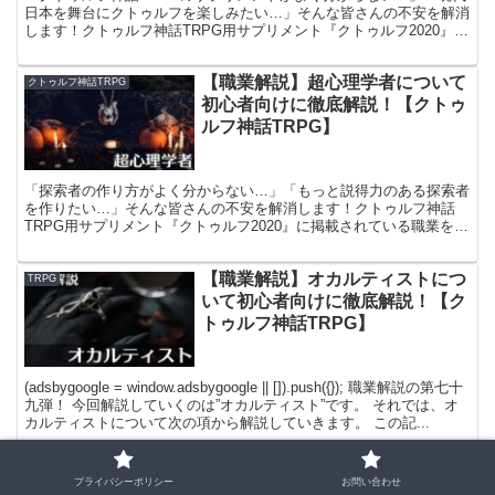
日本を舞台にクトゥルフを楽しみたい…」そんな皆さんの不安を解消
します！クトゥルフ神話TRPG用サプリメント『クトゥルフ2020』の
概要について簡単にレビューし、購入時に迷わないよう購入先のリン
クもご用意しておりますので是非ご参考にしてください！
【職業解説】超心理学者について
クトゥルフ神話TRPG
初心者向けに徹底解説！【クトゥ
ルフ神話TRPG】
「探索者の作り方がよく分からない…」「もっと説得力のある探索者
を作りたい…」そんな皆さんの不安を解消します！クトゥルフ神話
TRPG用サプリメント『クトゥルフ2020』に掲載されている職業を徹
底解説し、探索者作成時の様々な設定を丁寧に練り、セッション中に
説得力のあるロールプレイができるよう情報をまとめています！
【職業解説】オカルティストにつ
TRPG
いて初心者向けに徹底解説！【ク
トゥルフ神話TRPG】
(adsbygoogle = window.adsbygoogle || []).push({}); 職業解説の第七十
九弾！ 今回解説していくのは”オカルティスト”です。 それでは、オ
カルティストについて次の項から解説していきます。 この記...
【職業解説】救急救命士について
TRPG
プライバシーポリシー
お問い合わせ